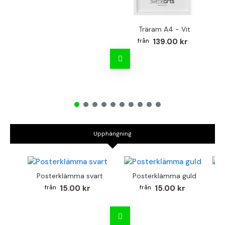
Träram A4 - Vit
TR
139.00 kr
Upphängning
Posterklämma svart
Posterklämma guld
B
15.00 kr
15.00 kr