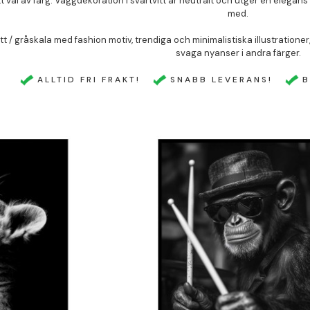
 val av färg. Väggdekoration i svartvitt är neutralt och utger en elegan
med.
vitt / gråskala med fashion motiv, trendiga och minimalistiska illustratione
svaga nyanser i andra färger.
ALLTID FRI FRAKT!
SNABB LEVERANS!
B