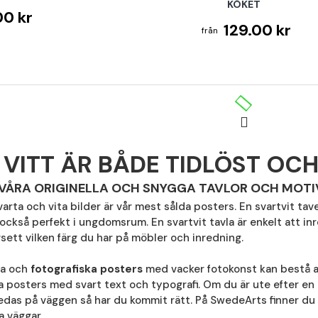
KÖKET
00 kr
129.00 kr
VITT ÄR BÅDE TIDLÖST OCH
 VÅRA ORIGINELLA OCH SNYGGA TAVLOR OCH MOTIV 
rta och vita bilder är vår mest sålda posters. En svartvit tav
också perfekt i ungdomsrum. En svartvit tavla är enkelt att i
sett vilken färg du har på möbler och inredning.
ta och
fotografiska posters
med vacker fotokonst kan bestå av
a posters med svart text och typografi. Om du är ute efter en
redas på väggen så har du kommit rätt. På SwedeArts finner d
a väggar.