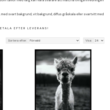
s som tavlor med färg kan vara svårare att matcha övriga inredningen
r, med svart bakgrund, vit bakgrund, diffus gråskala eller svartvitt med
ETALA EFTER LEVERANS!
Sortera efter:
Visa: