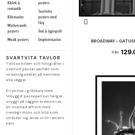
Kärlek &
posters
romantik
Svartvita
Kökstavlor
posters med
färg
Motiverande
posters
Text & typografi
Musik posters
Ungdomstavlor
BROADWAY - GATUSK
129.
SVARTVITA TAVLOR
Tidlösa bilder och fotografier i
svartvitt passar perfekt som
inredningsdetalj på hemmets
alla väggar.
En poster i gråskala med
"inbyggd" passepartout hänger
snyggt på väggen bredvid t.ex
en inramad affisch med
trendigt motiv och bild som
sträcker sig ända ut till ramens
kant.