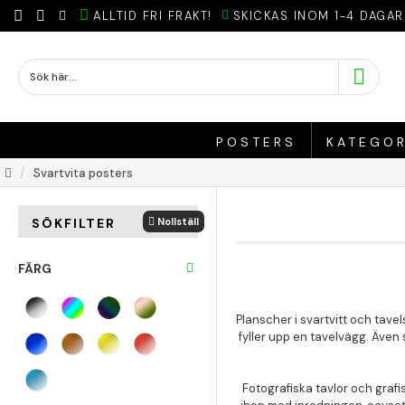
ALLTID FRI FRAKT!
SKICKAS INOM 1-4 DAGAR
POSTERS
KATEGOR
Svartvita posters
Nollställ
SÖKFILTER
FÄRG
Planscher i svartvitt och tave
fyller upp en tavelvägg. Även s
Fotografiska tavlor och grafi