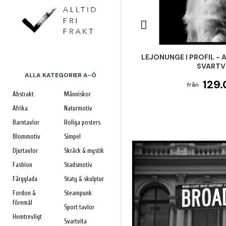
LEJONUNGE I PROFIL - 
SVARTV
ALLA KATEGORIER A-Ö
129.
Abstrakt
Människor
Afrika
Naturmotiv
Barntavlor
Roliga posters
Blommotiv
Simpel
Djurtavlor
Skräck & mystik
Fashion
Stadsmotiv
Färgglada
Staty & skulptur
Fordon &
Steampunk
föremål
Sport tavlor
Hemtrevligt
Svartvita