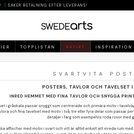
!
SÄKER BETALNING EFTER LEVERANS!
IER
TOPPLISTAN
INSPIRATION
OUTLET
SVARTVITA POS
POSTERS, TAVLOR OCH TAVELSET I
INRED HEMMET MED FINA TAVLOR OCH SNYGGA PRIN
lset i gråskala passar snyggt som centrerade och primära motiv i tavelvä
tora och fina tavelset med motiv i två, tre eller fyra delar som passar per
detaljer i färg som exempelvis röda rosor med 
ska affischer med motiv i svart och vitt är alltid enkelt att inreda rum me