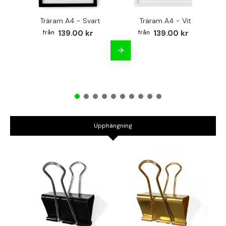
Träram A4 - Svart
Träram A4 - Vit
TR
139.00 kr
139.00 kr
Upphängning