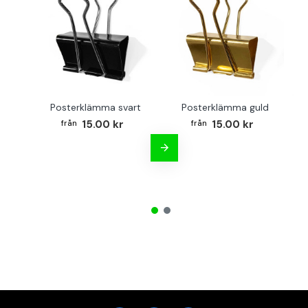
Posterklämma svart
Posterklämma guld
B
15.00 kr
15.00 kr