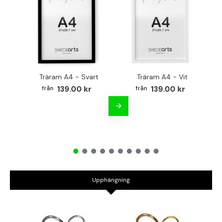
Träram A4 - Svart
Träram A4 - Vit
TR
139.00 kr
139.00 kr
Upphängning