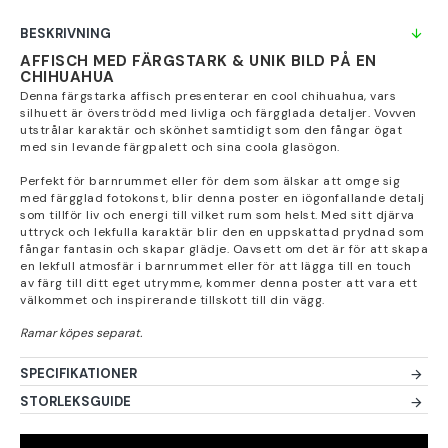
BESKRIVNING
AFFISCH MED FÄRGSTARK & UNIK BILD PÅ EN
CHIHUAHUA
Denna färgstarka affisch presenterar en cool chihuahua, vars
silhuett är överströdd med livliga och färgglada detaljer. Vovven
utstrålar karaktär och skönhet samtidigt som den fångar ögat
med sin levande färgpalett och sina coola glasögon.
Perfekt för barnrummet eller för dem som älskar att omge sig
med färgglad fotokonst, blir denna poster en iögonfallande detalj
som tillför liv och energi till vilket rum som helst. Med sitt djärva
uttryck och lekfulla karaktär blir den en uppskattad prydnad som
fångar fantasin och skapar glädje. Oavsett om det är för att skapa
en lekfull atmosfär i barnrummet eller för att lägga till en touch
av färg till ditt eget utrymme, kommer denna poster att vara ett
välkommet och inspirerande tillskott till din vägg.
SPECIFIKATIONER
STORLEKSGUIDE