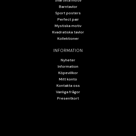
Svartvita motiv
Barntavlor
Sport posters
Perfect pair
Mystiska motiv
Kvadratiska tavlor
Kollektioner
INFORMATION
Nyheter
Information
Köpevillkor
Mitt konto
Kontakta oss
Vanliga frågor
Presentkort