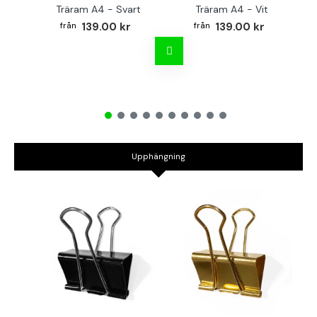
Träram A4 - Svart
Träram A4 - Vit
TR
139.00 kr
139.00 kr
Upphängning