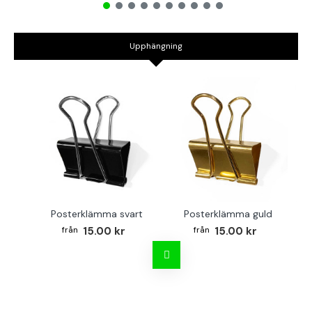
Upphängning
Posterklämma svart
Posterklämma guld
B
15.00 kr
15.00 kr