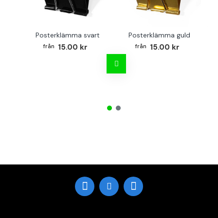
Posterklämma svart
Posterklämma guld
B
15.00 kr
15.00 kr