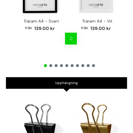
Träram A4 - Svart
Träram A4 - Vit
TR
139.00 kr
139.00 kr
Upphängning