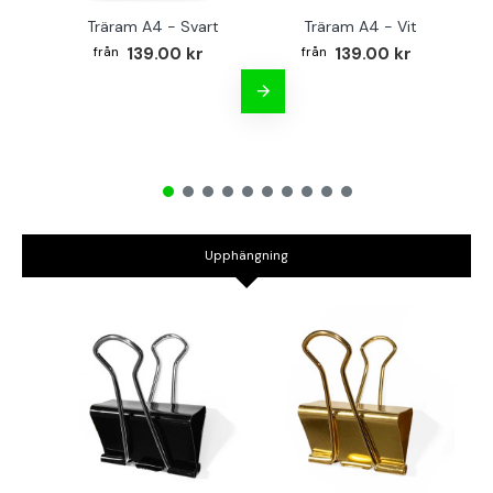
Träram A4 - Svart
Träram A4 - Vit
TR
139.00 kr
139.00 kr
Upphängning