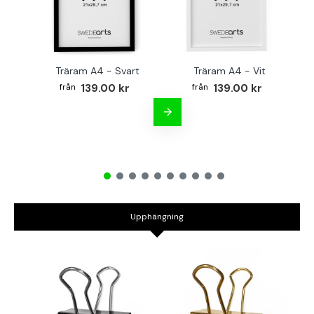
Träram A4 - Svart
Träram A4 - Vit
TR
139.00 kr
139.00 kr
Upphängning