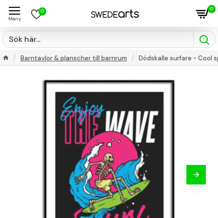
0
0
Barntavlor & planscher till barnrum
Dödskalle surfare - Cool 