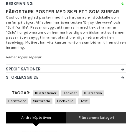
BESKRIVNING
FÄRGSTARK POSTER MED SKELETT SOM SURFAR
Cool och färgglad poster med illustration av en dödskalle som
surfar på vågor. Affischen har även texten "Enjoy the wave" och
"Surf for life". Passar snyggt att ramas in med t.ex våra ramar
"Oslo" i ungdomsrum och hemma hos dig som älskar att surfa men
passar även snyggt inramat bland trendiga retro motiv i en
tavelvägg. Motivet har vita kanter runtom som bidrar till en stilren
inramning.
SPECIFIKATIONER
STORLEKSGUIDE
TAGGAR:
Illustrationer
Tecknat
Illustration
Barntavlor
Surfbräda
Dödskalle
Text
Andra köpte även
Från samma kategori