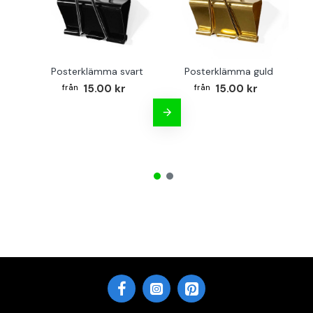
Posterklämma svart
Posterklämma guld
B
15.00 kr
15.00 kr