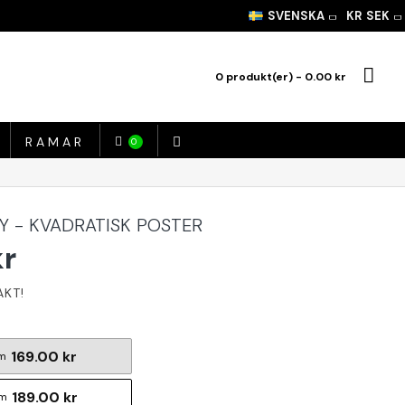
SVENSKA
KR
SEK
0 produkt(er) - 0.00 kr
RAMAR
0
Y - KVADRATISK POSTER
kr
169.00 kr
m
189.00 kr
cm