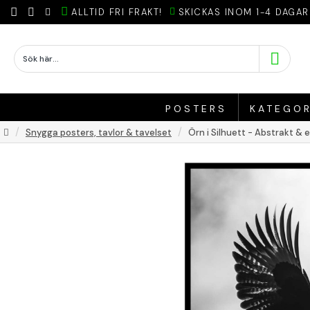
ALLTID FRI FRAKT!
SKICKAS INOM 1-4 DAGAR
POSTERS
KATEGOR
Snygga posters, tavlor & tavelset
Örn i Silhuett - Abstrakt & 