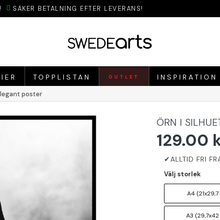
!
SÄKER BETALNING EFTER LEVERANS!
IER
TOPPLISTAN
INSPIRATION
OUTLET
elegant poster
ÖRN I SILHU
129.00 
Välj storlek
A4 (21x29,7
A3 (29,7x42