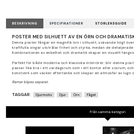
BESKRIVNING
SPECIFIKATIONER
STORLEKSGUIDE
POSTER MED SILHUETT AV EN ÖRN OCH DRAMATIS
Denna poster fångar en magnifik örn i silhuett, svävande högt öv
kraftfulla vingar utstrålar frihet och styrka, medan de detaljerade
Kombinationen av enkelhet och dramatik skapar en visuellt fängsl
Perfekt för både moderna och klassiska interiörer, blir denna poste
passar lika bra i ett vardagsrum som i ett kontor eller sovrum, oc
konstverk som väcker eftertanke och skapar en atmosfär av lugn o
TAGGAR:
Djurmotiv
Djur
Örn
Fågel
Från samma kategori