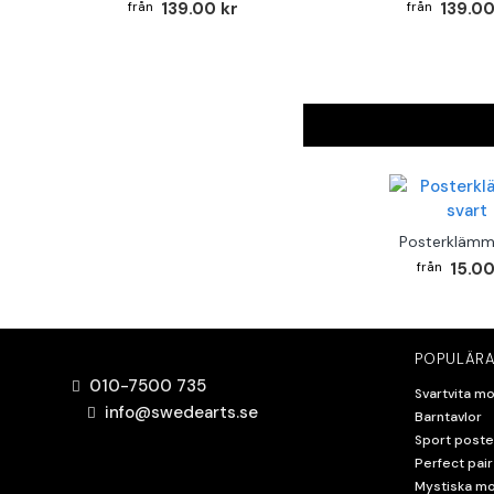
139.00 kr
139.00
Posterklämm
15.00
POPULÄRA
010-7500 735
Svartvita mo
info@swedearts.se
Barntavlor
Sport poste
Perfect pair
Mystiska mo