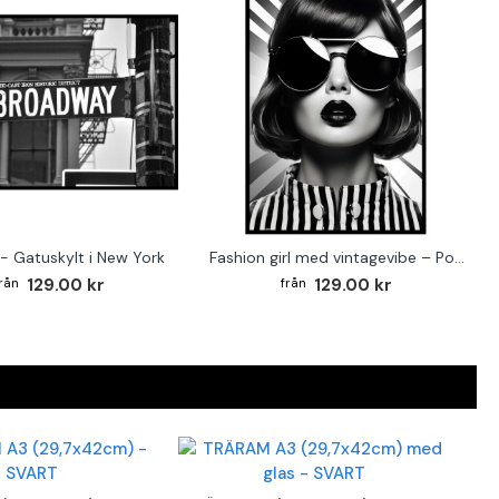
- Gatuskylt i New York
Fashion girl med vintagevibe – Poster för stilmedvetna hem
129.00 kr
129.00 kr