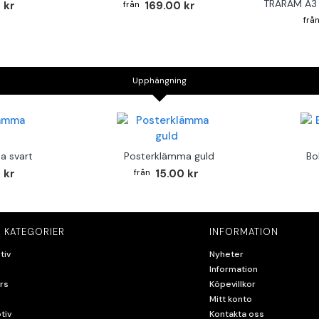
TRÄRAM A3 
 kr
169.00 kr
Upphängning
a svart
Posterklämma guld
Bo
 kr
15.00 kr
 KATEGORIER
INFORMATION
tiv
Nyheter
Information
rs
Köpevillkor
Mitt konto
tiv
Kontakta oss