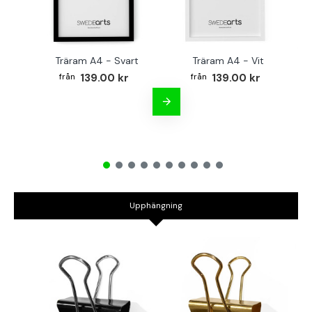
Träram A4 - Svart
Träram A4 - Vit
TR
139.00 kr
139.00 kr
Upphängning