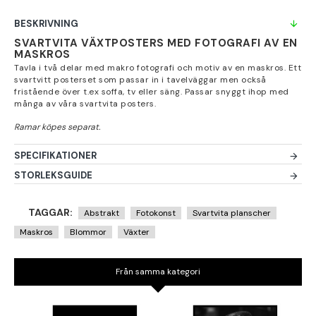
BESKRIVNING
SVARTVITA VÄXTPOSTERS MED FOTOGRAFI AV EN
MASKROS
Tavla i två delar med makro fotografi och motiv av en maskros. Ett
svartvitt posterset som passar in i tavelväggar men också
fristående över t.ex soffa, tv eller säng. Passar snyggt ihop med
många av våra svartvita posters.
SPECIFIKATIONER
STORLEKSGUIDE
TAGGAR:
Abstrakt
Fotokonst
Svartvita planscher
Maskros
Blommor
Växter
Från samma kategori