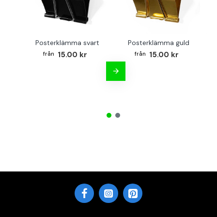
Posterklämma svart
Posterklämma guld
B
15.00 kr
15.00 kr