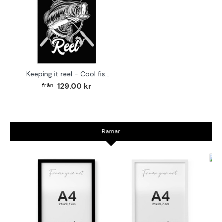
Keeping it reel - Cool fiske poster
129.00 kr
Ramar
TR