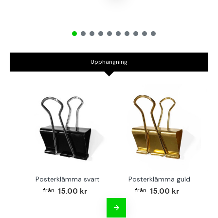
Upphängning
Posterklämma svart
Posterklämma guld
B
15.00 kr
15.00 kr