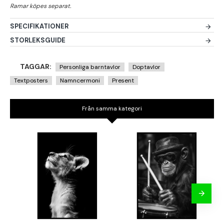
SPECIFIKATIONER
STORLEKSGUIDE
TAGGAR:
Personliga barntavlor
Doptavlor
Textposters
Namncermoni
Present
Från samma kategori