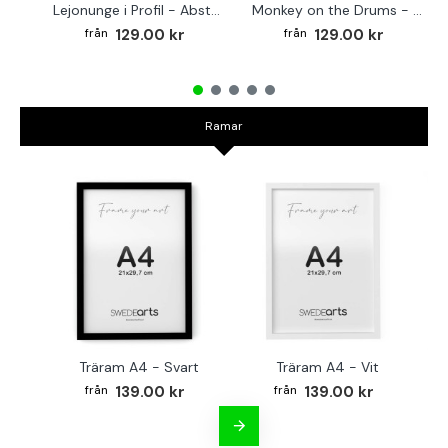
Lejonunge i Profil - Abstrakt poster i svartvitt
Monkey on the Drums - Trendig poster
129.00 kr
129.00 kr
Ramar
Träram A4 - Svart
Träram A4 - Vit
TR
139.00 kr
139.00 kr