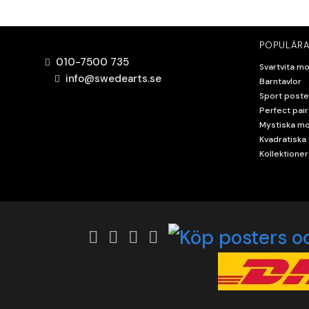
POPULÄRA
010-7500 735
Svartvita mo
info@swedearts.se
Barntavlor
Sport poste
Perfect pair
Mystiska mo
Kvadratiska 
Kollektioner