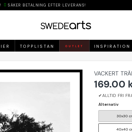
!
SÄKER BETALNING EFTER LEVERANS!
IER
TOPPLISTAN
INSPIRATION
OUTLET
VACKERT TRÄ
169.00 
Alternativ
30x30 c
40x40 