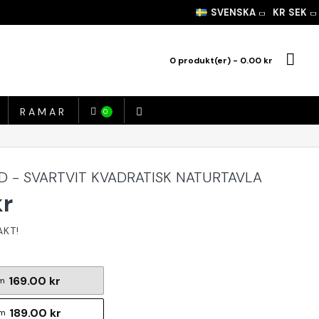
SVENSKA
KR
SEK
0 produkt(er) - 0.00 kr
RAMAR
0
D - SVARTVIT KVADRATISK NATURTAVLA
kr
169.00 kr
m
189.00 kr
cm