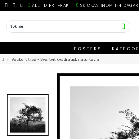
ALLTID FRI FRAKT!
SKICKAS INOM 1-4 DAGAR
POSTERS
KATEGOR
Vackert träd - Svartvit kvadratisk naturtavla