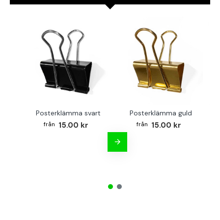
Posterklämma svart
Posterklämma guld
B
15.00 kr
15.00 kr