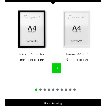
Träram A4 - Svart
Träram A4 - Vit
TR
139.00 kr
139.00 kr
Upphängning