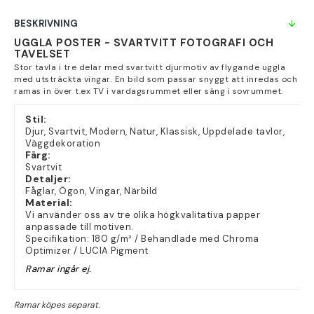
BESKRIVNING
UGGLA POSTER - SVARTVITT FOTOGRAFI OCH
TAVELSET
Stor tavla i tre delar med svartvitt djurmotiv av flygande uggla
med utsträckta vingar. En bild som passar snyggt att inredas och
ramas in över t.ex TV i vardagsrummet eller säng i sovrummet.
Stil:
Djur, Svartvit, Modern, Natur, Klassisk, Uppdelade tavlor,
Väggdekoration
Färg:
Svartvit
Detaljer:
Fåglar, Ögon, Vingar, Närbild
Material:
Vi använder oss av tre olika högkvalitativa papper
anpassade till motiven.
Specifikation: 180 g/m² / Behandlade med Chroma
Optimizer / LUCIA Pigment
Ramar ingår ej.