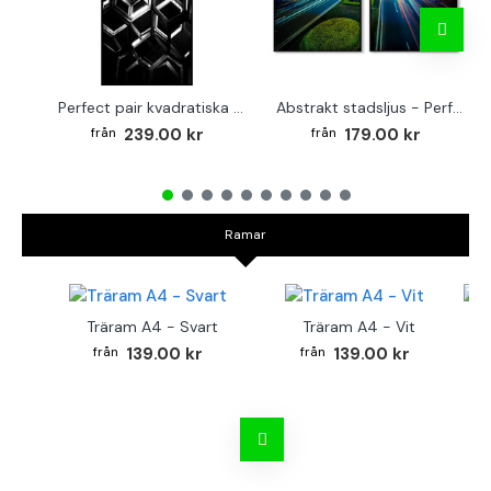
Perfect pair kvadratiska posters - Abstrakt arkitektur
Abstrakt stadsljus - Perfect pair posters
239.00 kr
179.00 kr
Ramar
Träram A4 - Svart
Träram A4 - Vit
TR
139.00 kr
139.00 kr