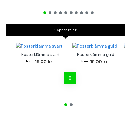
Upphängning
Posterklämma svart
Posterklämma guld
B
15.00 kr
15.00 kr