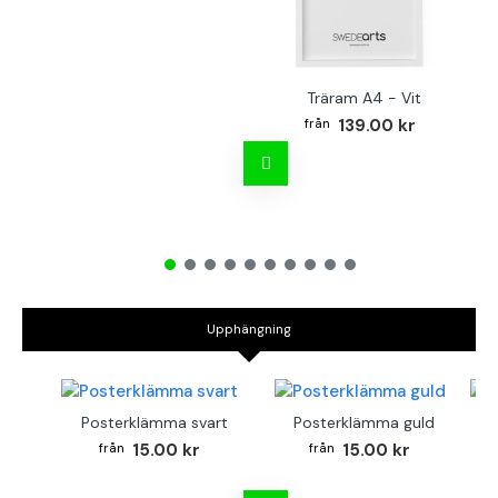
Träram A4 - Vit
TR
139.00 kr
Upphängning
Posterklämma svart
Posterklämma guld
B
15.00 kr
15.00 kr