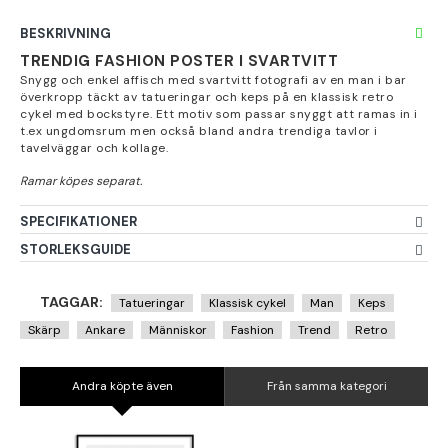
BESKRIVNING
TRENDIG FASHION POSTER I SVARTVITT
Snygg och enkel affisch med svartvitt fotografi av en man i bar
överkropp täckt av tatueringar och keps på en klassisk retro
cykel med bockstyre. Ett motiv som passar snyggt att ramas in i
t.ex ungdomsrum men också bland andra trendiga tavlor i
tavelväggar och kollage.
SPECIFIKATIONER
STORLEKSGUIDE
TAGGAR:
Tatueringar
Klassisk cykel
Man
Keps
Skärp
Ankare
Människor
Fashion
Trend
Retro
Andra köpte även
Från samma kategori