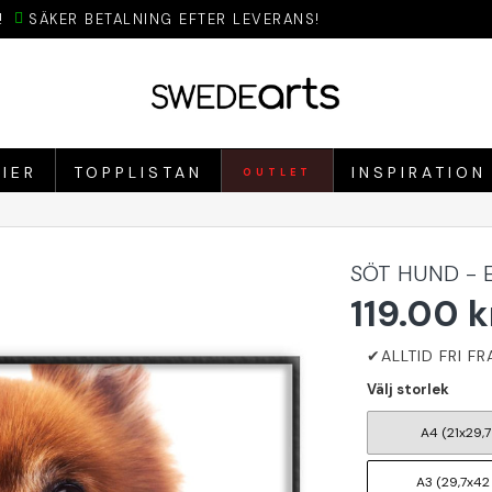
!
SÄKER BETALNING EFTER LEVERANS!
IER
TOPPLISTAN
INSPIRATION
OUTLET
SÖT HUND - 
119.00 k
Välj storlek
A4 (21x29,7
A3 (29,7x42