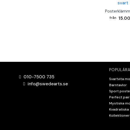
Posterklämm
15.00
POPULÄRA
010-7500 735
Svartvita mo
info@swedearts.se
Barntavlor
Sport poste
Perfect pair
Mystiska mo
Kvadratiska 
Kollektioner