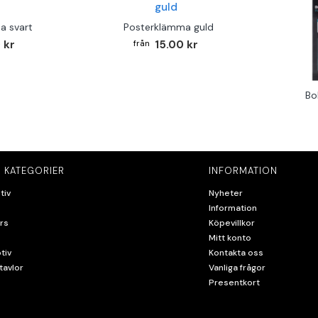
a svart
Posterklämma guld
 kr
15.00 kr
Bo
 KATEGORIER
INFORMATION
tiv
Nyheter
Information
rs
Köpevillkor
Mitt konto
tiv
Kontakta oss
tavlor
Vanliga frågor
Presentkort