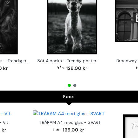
Monkey on the Drums - Trendig poster
Söt Alpacka - Trendig poster
Broadway 
0 kr
129.00 kr
Ramar
 Vit
TRÄRAM A4 med glas - SVART
 kr
169.00 kr