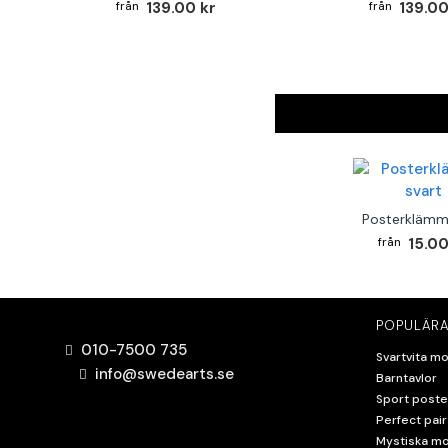
139.00 kr
139.00
Posterklämm
15.00
POPULÄRA
010-7500 735
Svartvita mo
info@swedearts.se
Barntavlor
Sport poste
Perfect pair
Mystiska mo