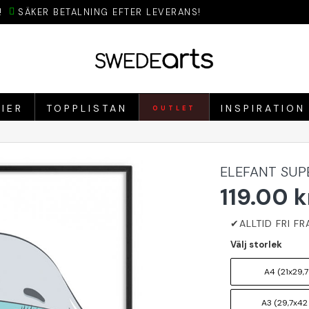
!
SÄKER BETALNING EFTER LEVERANS!
IER
TOPPLISTAN
INSPIRATION
OUTLET
ELEFANT SUP
119.00 k
Välj storlek
A4 (21x29,7
A3 (29,7x42