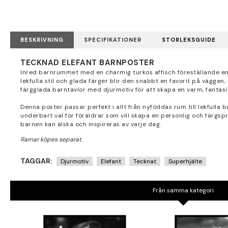
BESKRIVNING
SPECIFIKATIONER
STORLEKSGUIDE
TECKNAD ELEFANT BARNPOSTER
Inred barnrummet med en charmig turkos affisch föreställande en t
lekfulla stil och glada färger blir den snabbt en favorit på väggen
färgglada barntavlor med djurmotiv för att skapa en varm, fantasif
Denna poster passar perfekt i allt från nyföddas rum till lekfulla 
underbart val för föräldrar som vill skapa en personlig och färg
barnen kan älska och inspireras av varje dag.
TAGGAR:
Djurmotiv
Elefant
Tecknat
Superhjälte
Från samma kategori