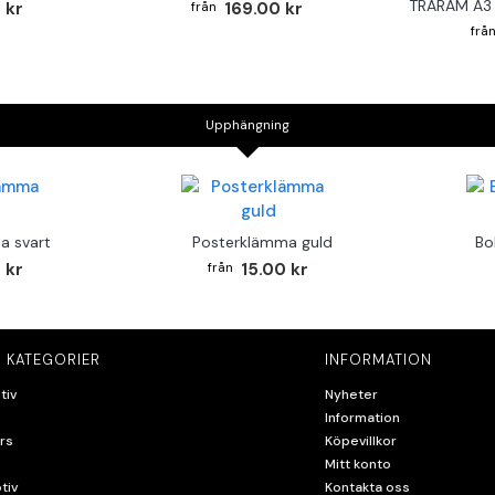
TRÄRAM A3 
 kr
169.00 kr
Upphängning
a svart
Posterklämma guld
Bo
 kr
15.00 kr
 KATEGORIER
INFORMATION
tiv
Nyheter
Information
rs
Köpevillkor
Mitt konto
tiv
Kontakta oss