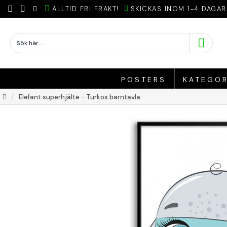
ALLTID FRI FRAKT!
SKICKAS INOM 1-4 DAGAR
POSTERS
KATEGOR
Elefant superhjälte - Turkos barntavla