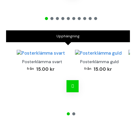
Upphängning
Posterklämma svart
Posterklämma guld
B
15.00 kr
15.00 kr