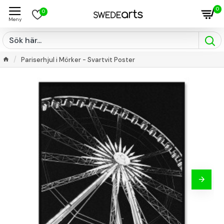
0
0
Pariserhjul i Mörker - Svartvit Poster