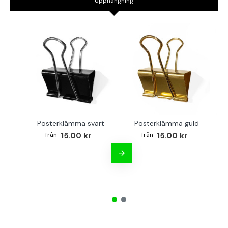
Upphängning
Posterklämma svart
Posterklämma guld
B
15.00 kr
15.00 kr