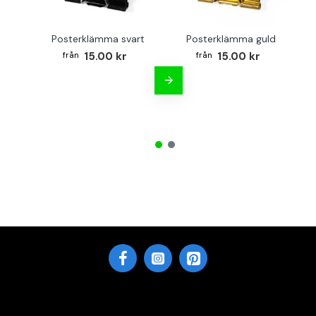
Posterklämma svart
Posterklämma guld
B
15.00 kr
15.00 kr