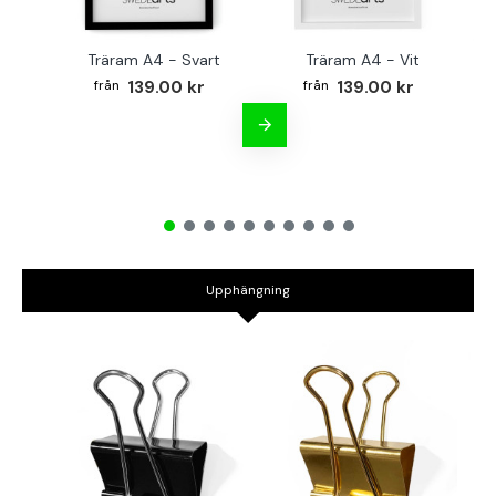
Träram A4 - Svart
Träram A4 - Vit
TR
139.00 kr
139.00 kr
Upphängning