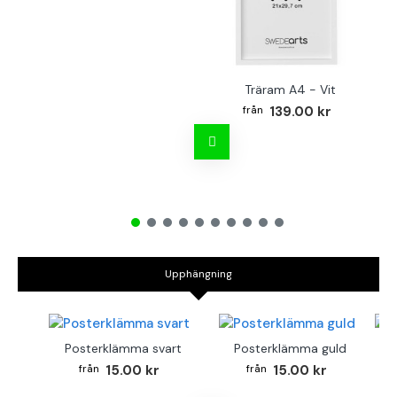
Träram A4 - Vit
TR
139.00 kr
Upphängning
Posterklämma svart
Posterklämma guld
B
15.00 kr
15.00 kr