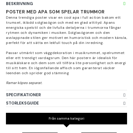
BESKRIVNING
POSTER MED APA SOM SPELAR TRUMMOR
Denna trendiga poster visar en cool apa i full action bakom ett
trumset, iklädd solglasögon och med en glad attityd. Apans
energiska spelstil och de livfulla detaljerna i trummorna fångar
rytmen och dynamiken i musiken. Solglasögonen och den
avslappnade stilen ger motivet en humoristisk och modern känsla,
perfekt för att sätta en lekfull touch på din inredning.
Passar utmärkt som väggdekoration i musikrummet, spelrummet
eller ett trendigt vardagsrum. Den här postern är idealisk för
musikälskare och dem som vill tillföra lite personlighet och energi
till sitt hem. En iögonfallande affisch som garanterat väcker
leenden och sprider god stämning
SPECIFIKATIONER
STORLEKSGUIDE
Från samma kategori