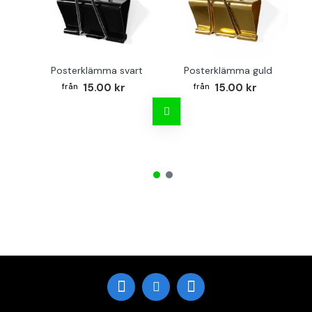
Posterklämma svart
Posterklämma guld
B
15.00 kr
15.00 kr