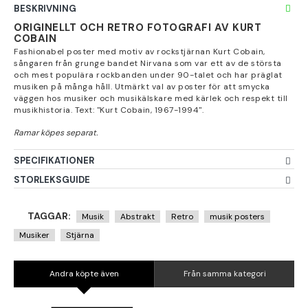
BESKRIVNING
ORIGINELLT OCH RETRO FOTOGRAFI AV KURT
COBAIN
Fashionabel poster med motiv av rockstjärnan Kurt Cobain,
sångaren från grunge bandet Nirvana som var ett av de största
och mest populära rockbanden under 90-talet och har präglat
musiken på många håll. Utmärkt val av poster för att smycka
väggen hos musiker och musikälskare med kärlek och respekt till
musikhistoria. Text: "Kurt Cobain, 1967-1994".
SPECIFIKATIONER
STORLEKSGUIDE
TAGGAR:
Musik
Abstrakt
Retro
musik posters
Musiker
Stjärna
Andra köpte även
Från samma kategori