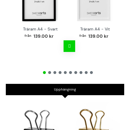
Träram A4 - Svart
Träram A4 - Vit
TR
139.00 kr
139.00 kr
Upphängning