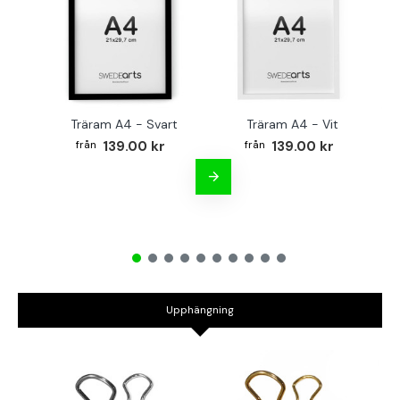
Träram A4 - Svart
Träram A4 - Vit
TR
139.00 kr
139.00 kr
Upphängning