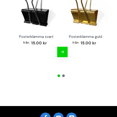
Posterklämma svart
Posterklämma guld
B
15.00 kr
15.00 kr