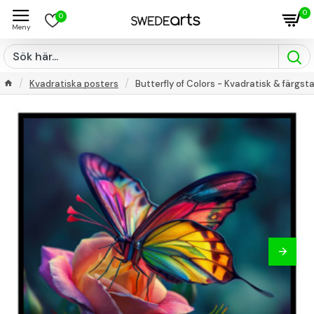
0
0
Kvadratiska posters
Butterfly of Colors - Kvadratisk & färgst