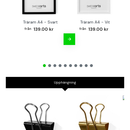
Träram A4 - Svart
Träram A4 - Vit
TR
139.00 kr
139.00 kr
Upphängning
B