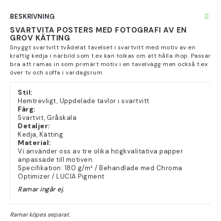
BESKRIVNING
SVARTVITA POSTERS MED FOTOGRAFI AV EN
GROV KÄTTING
Snyggt svartvitt tvådelat tavelset i svartvitt med motiv av en
kraftig kedja i närbild som t.ex kan tolkas om att hålla ihop. Passar
bra att ramas in som primärt motiv i en tavelvägg men också t.ex
över tv och soffa i vardagsrum.
Stil:
Hemtrevligt, Uppdelade tavlor i svartvitt
Färg:
Svartvit, Gråskala
Detaljer:
Kedja, Kätting
Material:
Vi använder oss av tre olika högkvalitativa papper
anpassade till motiven.
Specifikation: 180 g/m² / Behandlade med Chroma
Optimizer / LUCIA Pigment
Ramar ingår ej.