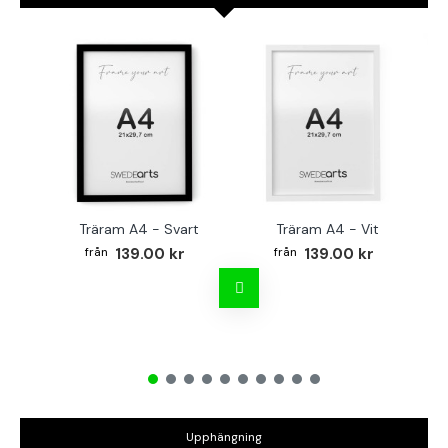
Träram A4 - Svart
Träram A4 - Vit
TR
139.00 kr
139.00 kr
Upphängning