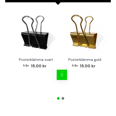
Posterklämma svart
Posterklämma guld
B
15.00 kr
15.00 kr