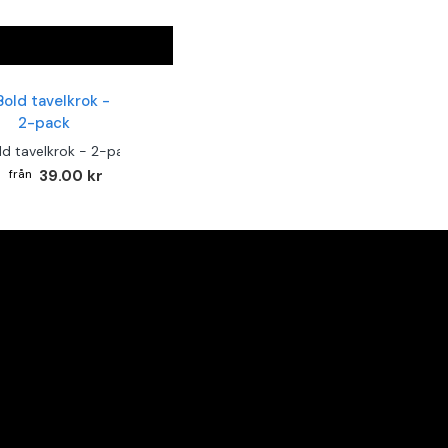
ld tavelkrok - 2-pack
39.00 kr