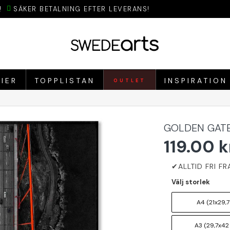
!
SÄKER BETALNING EFTER LEVERANS!
IER
TOPPLISTAN
INSPIRATION
OUTLET
GOLDEN GATE
119.00 k
Välj storlek
A4 (21x29,7
A3 (29,7x42