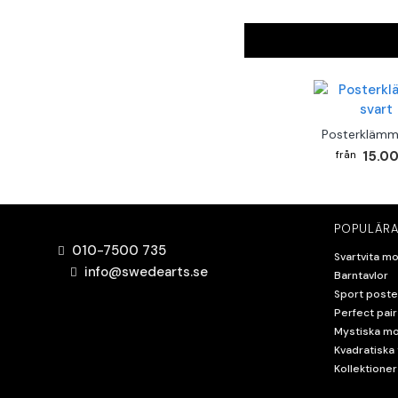
Posterklämm
15.00
POPULÄRA
010-7500 735
Svartvita mo
info@swedearts.se
Barntavlor
Sport poste
Perfect pair
Mystiska mo
Kvadratiska 
Kollektioner