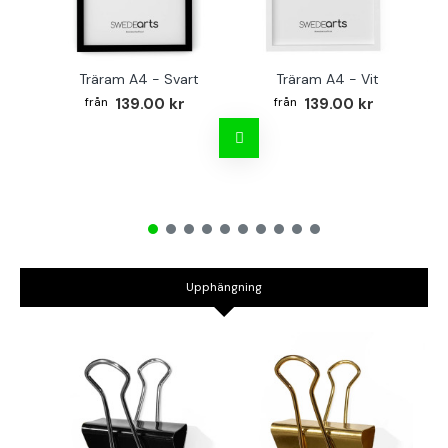
Träram A4 - Svart
Träram A4 - Vit
TR
139.00 kr
139.00 kr
Upphängning