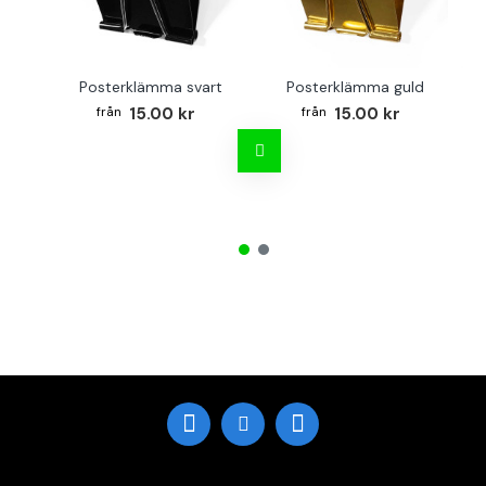
Posterklämma svart
Posterklämma guld
B
15.00 kr
15.00 kr