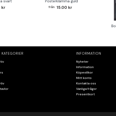
a svart
Posterklämma guld
 kr
15.00 kr
Bo
 KATEGORIER
INFORMATION
tiv
Nyheter
Information
rs
Köpevillkor
Mitt konto
tiv
Kontakta oss
tavlor
Vanliga frågor
Presentkort