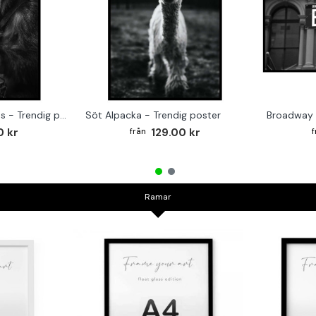
Monkey on the Drums - Trendig poster
Söt Alpacka - Trendig poster
Broadway 
0 kr
129.00 kr
Ramar