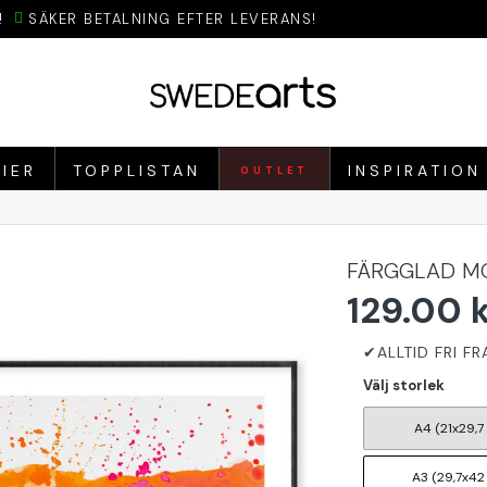
!
SÄKER BETALNING EFTER LEVERANS!
IER
TOPPLISTAN
INSPIRATION
OUTLET
FÄRGGLAD MO
129.00 
Välj storlek
A4 (21x29,7
A3 (29,7x42