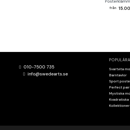
Posterklämm
15.00
POPULÄRA
010-7500 735
Svartvita mo
info@swedearts.se
Barntavlor
Sport poste
Perfect pair
Mystiska mo
Kvadratiska 
Kollektioner