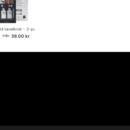
ld tavelkrok - 2-pack
39.00 kr