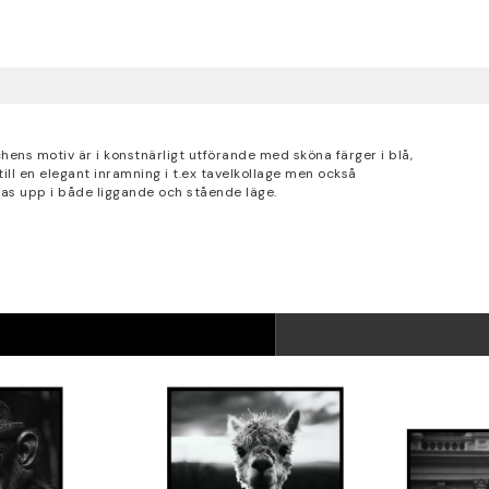
ens motiv är i konstnärligt utförande med sköna färger i blå,
till en elegant inramning i t.ex tavelkollage men också
gas upp i både liggande och stående läge.