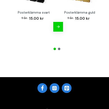
Posterklämma svart
Posterklämma guld
B
15.00 kr
15.00 kr