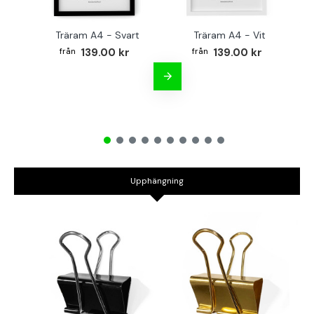
Träram A4 - Svart
Träram A4 - Vit
TR
139.00 kr
139.00 kr
Upphängning