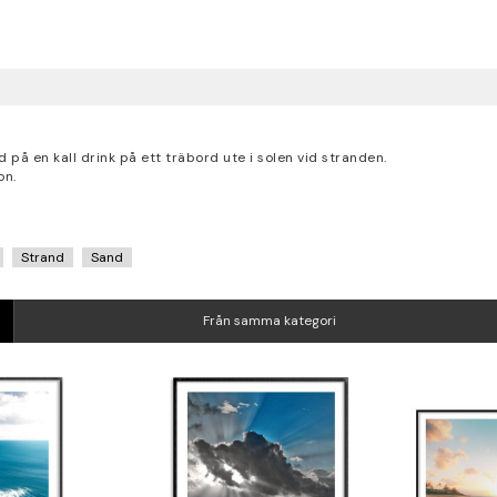
på en kall drink på ett träbord ute i solen vid stranden.
on.
Strand
Sand
Från samma kategori