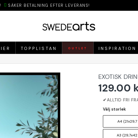
!
SÄKER BETALNING EFTER LEVERANS!
IER
TOPPLISTAN
INSPIRATION
OUTLET
EXOTISK DRI
129.00 
Välj storlek
A4 (21x29,7
A3 (29,7x42