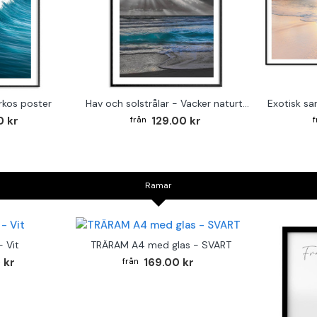
urkos poster
Hav och solstrålar - Vacker naturtavla
Exotisk sa
0 kr
129.00 kr
Ramar
 Vit
TRÄRAM A4 med glas - SVART
 kr
169.00 kr