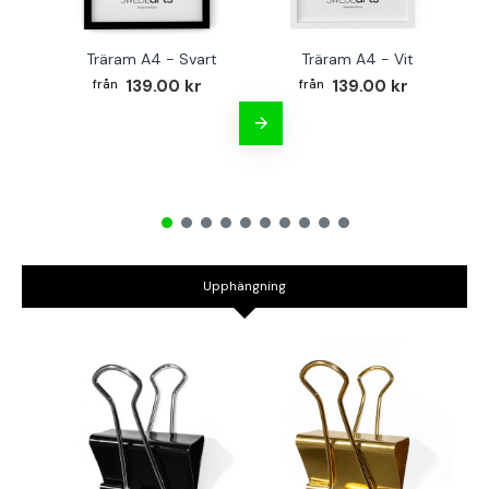
Träram A4 - Svart
Träram A4 - Vit
TR
139.00 kr
139.00 kr
Upphängning