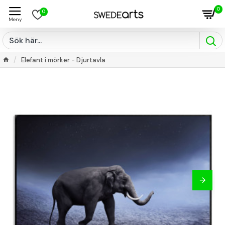
0
0
Elefant i mörker - Djurtavla