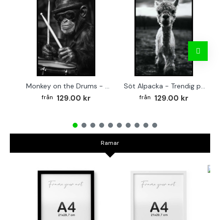
Monkey on the Drums - Trendig poster
Söt Alpacka - Trendig poster
129.00 kr
129.00 kr
Ramar
TR