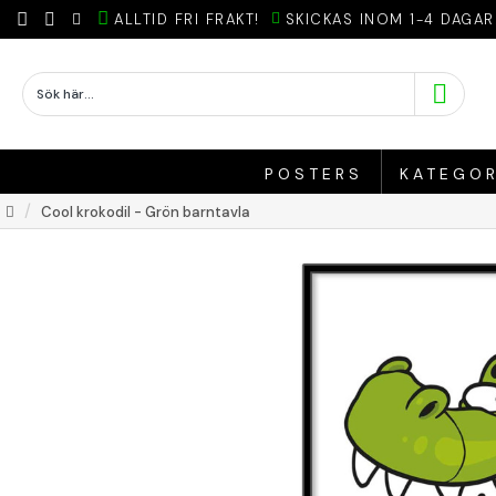
ALLTID FRI FRAKT!
SKICKAS INOM 1-4 DAGAR
POSTERS
KATEGOR
Cool krokodil - Grön barntavla