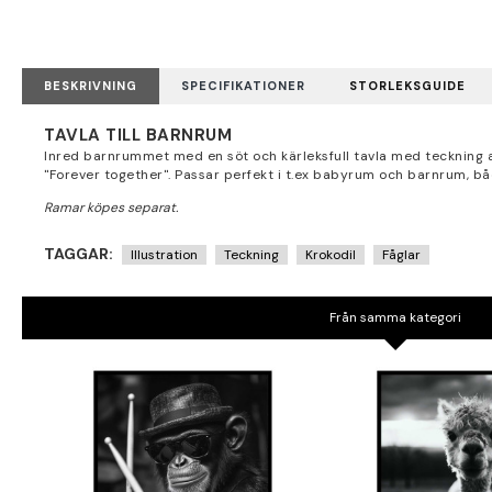
BESKRIVNING
SPECIFIKATIONER
STORLEKSGUIDE
TAVLA TILL BARNRUM
Inred barnrummet med en söt och kärleksfull tavla med teckning a
"Forever together". Passar perfekt i t.ex babyrum och barnrum, bå
TAGGAR:
Illustration
Teckning
Krokodil
Fåglar
Från samma kategori