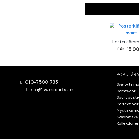
Posterklämm
15.00
POPULÄRA
010-7500 735
Svartvita mo
info@swedearts.se
Barntavlor
Sport poste
Perfect pair
Mystiska mo
Kvadratiska 
Kollektioner