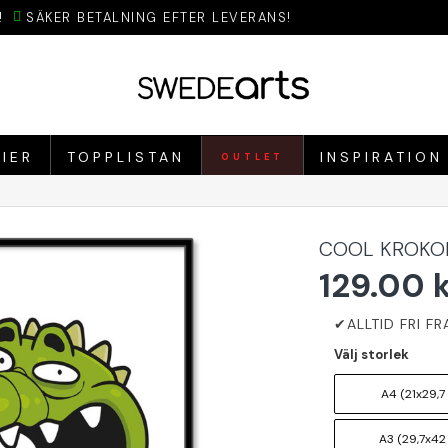
!
SÄKER BETALNING EFTER LEVERANS!
IER
TOPPLISTAN
INSPIRATION
OUTLET
COOL KROKOD
129.00 
Välj storlek
A4 (21x29,7
A3 (29,7x42