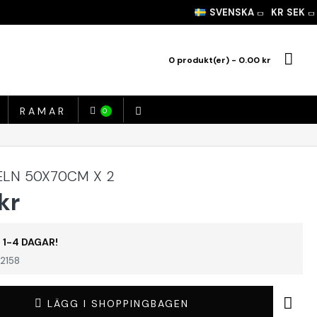
SVENSKA
KR
SEK
0 produkt(er) - 0.00 kr
RAMAR
0
ELN 50X70CM X 2
kr
 1-4 DAGAR!
2158
LÄGG I SHOPPINGBAGEN