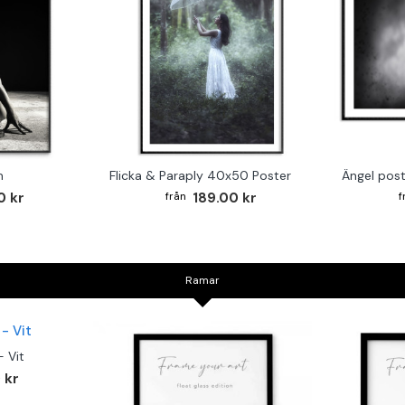
m
Flicka & Paraply 40x50 Poster
Ängel po
0 kr
189.00 kr
Ramar
 Vit
 kr