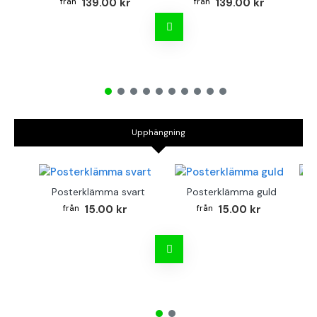
139.00 kr
139.00 kr
Upphängning
Posterklämma svart
Posterklämma guld
B
15.00 kr
15.00 kr