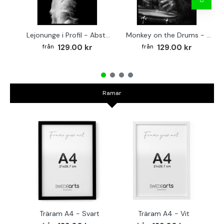
Lejonunge i Profil - Abstrakt poster i svartvitt
Monkey on the Drums - Trendig poster
129.00 kr
129.00 kr
Ramar
Träram A4 - Svart
Träram A4 - Vit
TR