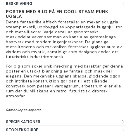
BESKRIVNING
POSTER MED BILD PÅ EN COOL STEAM PUNK
UGGLA
Denna fantasirika affisch föreställer en mekanisk uggla i
steampunkstil, uppbyggd av kopparfärgade kugghjul, rör
och metallfjädrar. Varje detalj är genomtänkt:
maskindelar väver samman en känsla av gammaldags
hantverk med modern ingenjörskonst. De glansiga
metalltonerna och mekaniken förstärker ugglans aura av
visdom och mystik, samtidigt som designen andas ett
futuristiskt industriromantik.
För dig som söker unik inredning med karaktär ger denna
poster en utsökt blandning av fantasi och maskinell
elegans. Den mekaniska ugglans skarpa, glödande ögon
och intrikata konstruktion gör den till ett slående
konstverk som passar i vardagsrum, arbetsrum eller alla
rum där du vill skapa en retro-futuristisk, drömsk
atmosfär.
SPECIFIKATIONER
STORLEKSGUIDE