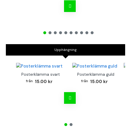
Upphängning
Posterklämma svart
Posterklämma guld
B
15.00 kr
15.00 kr