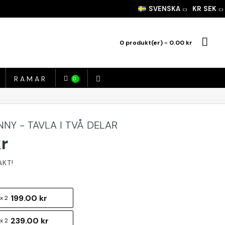
SVENSKA
KR
SEK
0 produkt(er) - 0.00 kr
RAMAR
0
NY - TAVLA I TVÅ DELAR
kr
199.00 kr
x 2
239.00 kr
x 2