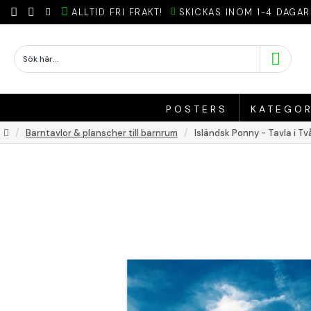
ALLTID FRI FRAKT!
SKICKAS INOM 1-4 DAGAR
POSTERS
KATEGOR
Barntavlor & planscher till barnrum
Isländsk Ponny - Tavla i Tv