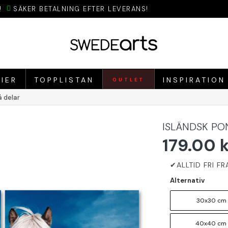
!
SÄKER BETALNING EFTER LEVERANS!
IER
TOPPLISTAN
INSPIRATION
OUTLET
å delar
ISLÄNDSK PON
179.00 
Alternativ
30x30 cm 
40x40 cm 