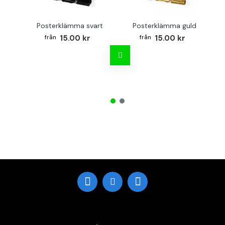
Posterklämma svart
Posterklämma guld
B
15.00 kr
15.00 kr