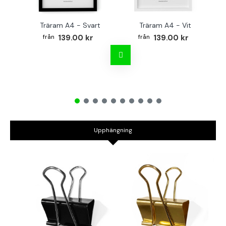
Träram A4 - Svart
Träram A4 - Vit
TR
139.00 kr
139.00 kr
Upphängning