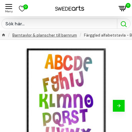
0
0
Barntavlor & planscher till barnrum
Färgglad alfabetstavla - 