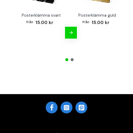
Posterklämma svart
Posterklämma guld
B
15.00 kr
15.00 kr