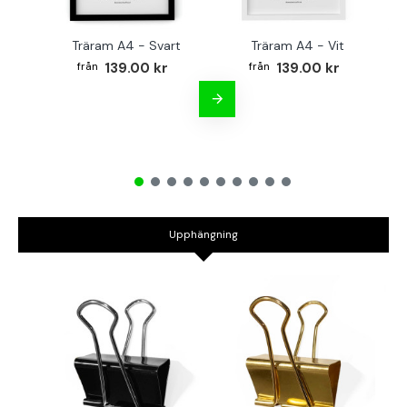
Träram A4 - Svart
Träram A4 - Vit
TR
139.00 kr
139.00 kr
Upphängning