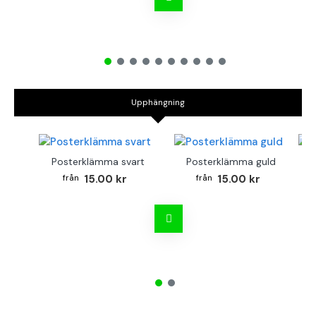
Upphängning
Posterklämma svart
Posterklämma guld
B
15.00 kr
15.00 kr