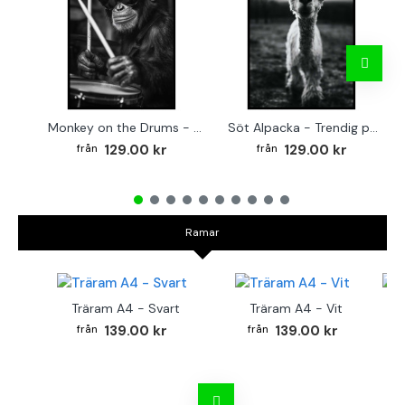
Monkey on the Drums - Trendig poster
Söt Alpacka - Trendig poster
129.00 kr
129.00 kr
Ramar
Träram A4 - Svart
Träram A4 - Vit
TR
139.00 kr
139.00 kr