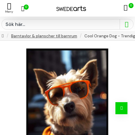
0
0
Barntavlor & planscher till barnrum
Cool Orange Dog - Trendig