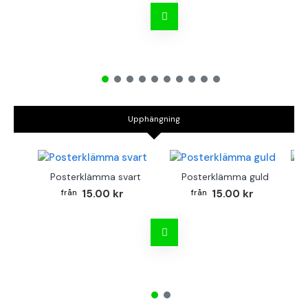
Upphängning
Posterklämma svart
Posterklämma guld
B
15.00 kr
15.00 kr