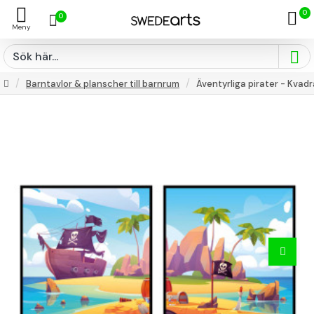
0
0
Barntavlor & planscher till barnrum
Äventyrliga pirater - Kvad