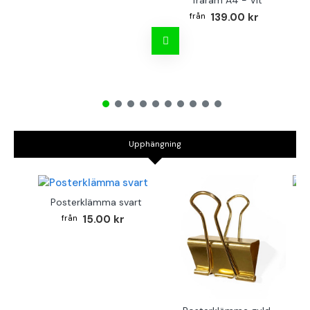
Träram A4 - Vit
TR
139.00 kr
Upphängning
Posterklämma svart
B
15.00 kr