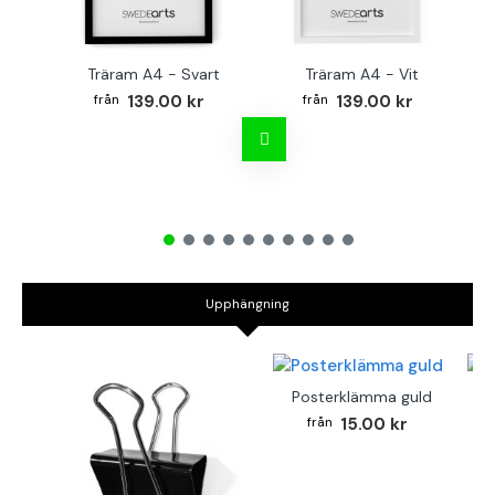
Träram A4 - Svart
Träram A4 - Vit
TR
139.00 kr
139.00 kr
Upphängning
Posterklämma guld
B
15.00 kr